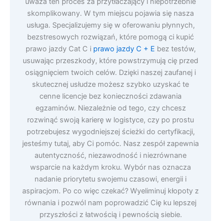
uważa ten proces za przytłaczający i niepotrzebnie
skomplikowany. W tym miejscu pojawia się nasza
usługa. Specjalizujemy się w oferowaniu płynnych,
bezstresowych rozwiązań, które pomogą ci kupić
prawo jazdy Cat C i
prawo jazdy C + E
bez testów,
usuwając przeszkody, które powstrzymują cię przed
osiągnięciem twoich celów. Dzięki naszej zaufanej i
skutecznej usłudze możesz szybko uzyskać te
cenne licencje bez konieczności zdawania
egzaminów. Niezależnie od tego, czy chcesz
rozwinąć swoją karierę w logistyce, czy po prostu
potrzebujesz wygodniejszej ścieżki do certyfikacji,
jesteśmy tutaj, aby Ci pomóc. Nasz zespół zapewnia
autentyczność, niezawodność i niezrównane
wsparcie na każdym kroku. Wybór nas oznacza
nadanie priorytetu swojemu czasowi, energii i
aspiracjom. Po co więc czekać? Wyeliminuj kłopoty z
równania i pozwól nam poprowadzić Cię ku lepszej
przyszłości z łatwością i pewnością siebie.