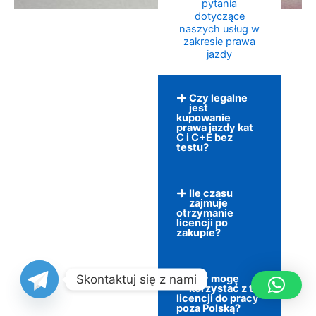
pytania
dotyczące
naszych usług w
zakresie prawa
jazdy
Czy legalne
jest
kupowanie
prawa jazdy kat
C i C+E bez
testu?
Ile czasu
zajmuje
otrzymanie
licencji po
zakupie?
Skontaktuj się z nami
Czy mogę
korzystać z tej
licencji do pracy
poza Polską?